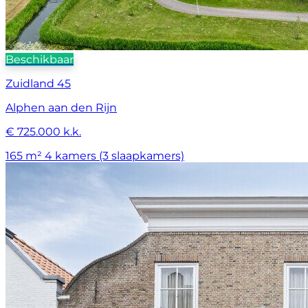
Beschikbaar
Zuidland 45
Alphen aan den Rijn
€ 725.000 k.k.
165 m²
4 kamers (3 slaapkamers)