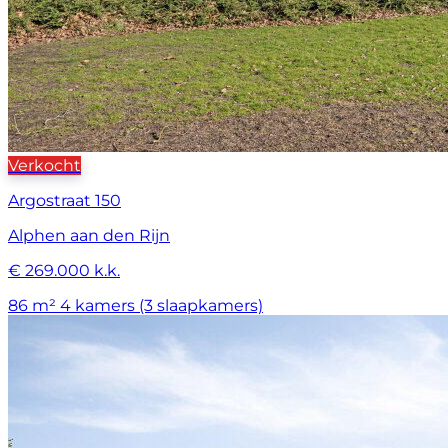
Verkocht
Argostraat 150
Alphen aan den Rijn
€ 269.000 k.k.
86 m²
4 kamers (3 slaapkamers)