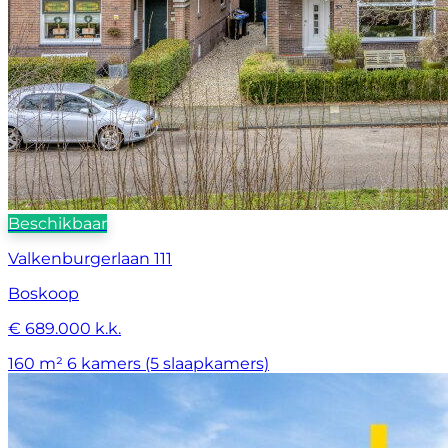
Beschikbaar
Valkenburgerlaan 111
Boskoop
€ 689.000 k.k.
160 m²
6 kamers (5 slaapkamers)