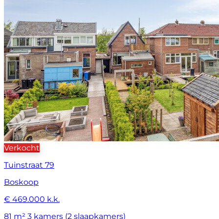
Verkocht
Tuinstraat 79
Boskoop
€ 469.000 k.k.
81 m²
3 kamers (2 slaapkamers)