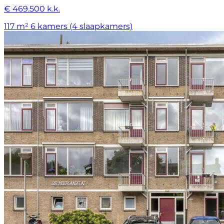
€ 469.500 k.k.
117 m²
6 kamers (4 slaapkamers)