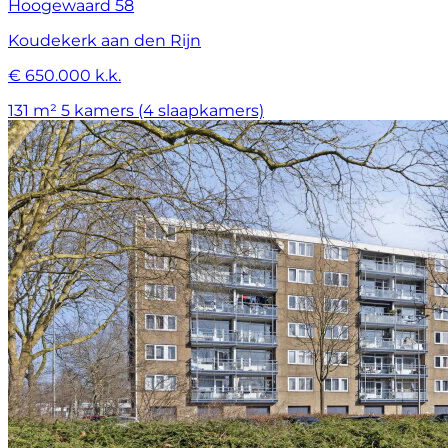
Hoogewaard 58
Koudekerk aan den Rijn
€ 650.000 k.k.
131 m²
5 kamers (4 slaapkamers)