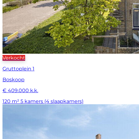
Verkocht
Gruttoplein 1
Boskoop
€ 409.000 k.k.
120 m²
5 kamers (4 slaapkamers)