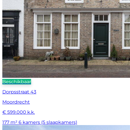
Beschikbaar
Dorpsstraat 43
Moordrecht
€ 599.000 k.k.
177 m²
6 kamers (5 slaapkamers)