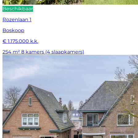
Beschikbaar
Rozenlaan 1
Boskoop
€ 1.175.000 k.k.
254 m²
8 kamers (4 slaapkamers)