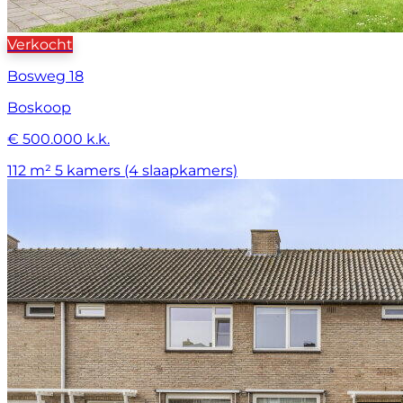
Verkocht
Bosweg 18
Boskoop
€ 500.000 k.k.
112 m²
5 kamers (4 slaapkamers)