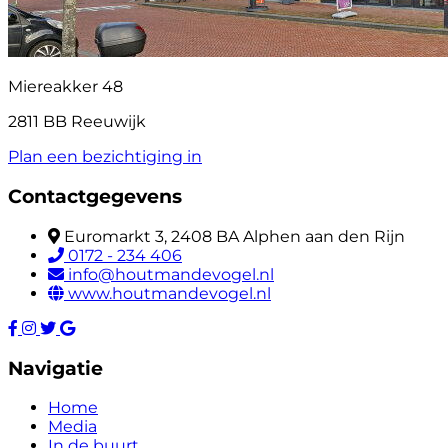
Miereakker 48
2811 BB Reeuwijk
Plan een bezichtiging in
Contactgegevens
Euromarkt 3, 2408 BA Alphen aan den Rijn
0172 - 234 406
info@houtmandevogel.nl
www.houtmandevogel.nl
Navigatie
Home
Media
In de buurt