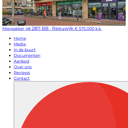
2811 BB · Reeuwijk
Miereakker 48
€ 575.000 k.k.
Home
Media
In de buurt
Documenten
Aanbod
Over ons
Reviews
Contact