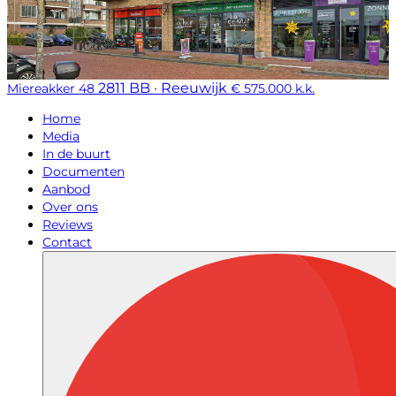
2811 BB · Reeuwijk
Miereakker 48
€ 575.000 k.k.
Home
Media
In de buurt
Documenten
Aanbod
Over ons
Reviews
Contact